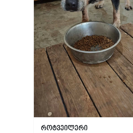
როტვეილერი