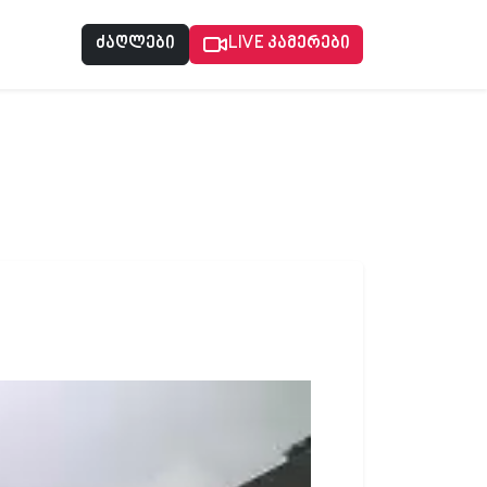
ძაღლები
LIVE კამერები