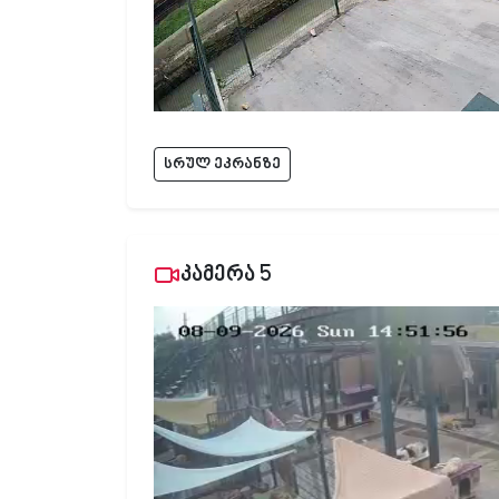
სრულ ეკრანზე
კამერა 5