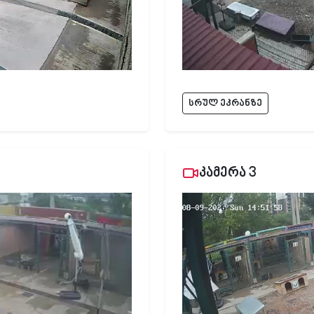
სრულ ეკრანზე
კამერა 3