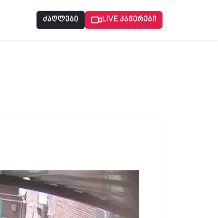
ძაღლები
LIVE კამერები