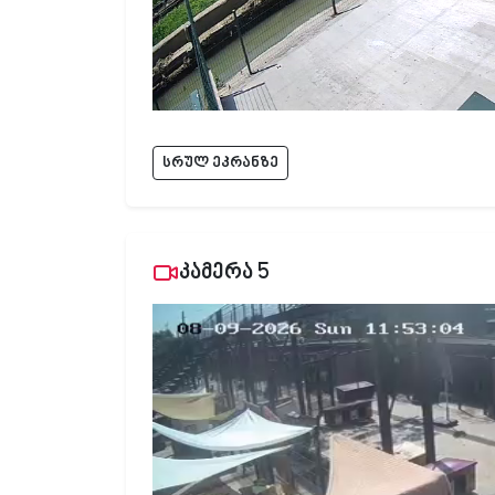
სრულ ეკრანზე
კამერა 5