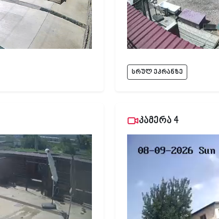
სრულ ეკრანზე
კამერა 4