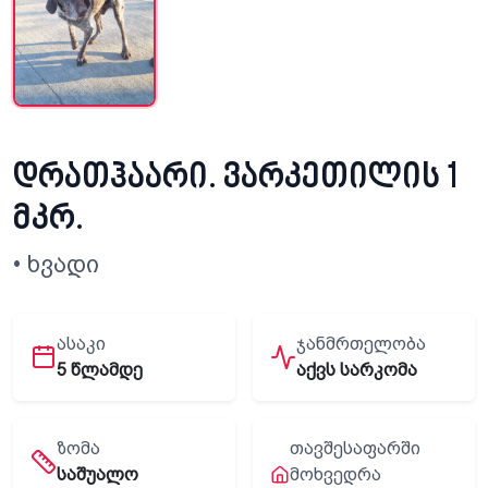
დრათჰაარი. ვარკეთილის 1
მკრ.
• ხვადი
ᲐᲡᲐᲙᲘ
ᲯᲐᲜᲛᲠᲗᲔᲚᲝᲑᲐ
5 წლამდე
აქვს სარკომა
ᲖᲝᲛᲐ
ᲗᲐᲕᲨᲔᲡᲐᲤᲐᲠᲨᲘ
საშუალო
ᲛᲝᲮᲕᲔᲓᲠᲐ