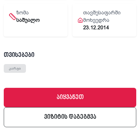
ᲖᲝᲛᲐ
ᲗᲐᲕᲨᲔᲡᲐᲤᲐᲠᲨᲘ
საშუალო
ᲛᲝᲮᲕᲔᲓᲠᲐ
23.12.2014
თვისებები
კარგი
აიყვანეთ
ვიზიტის დაგეგმვა