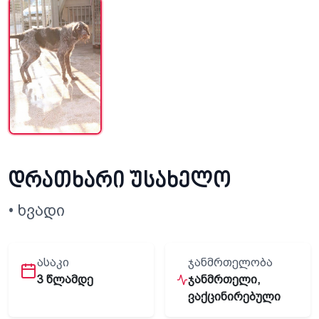
დრათხარი უსახელო
• ხვადი
ᲐᲡᲐᲙᲘ
ᲯᲐᲜᲛᲠᲗᲔᲚᲝᲑᲐ
3 წლამდე
ჯანმრთელი,
ვაქცინირებული