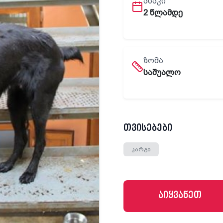
ᲐᲡᲐᲙᲘ
2 წლამდე
ᲖᲝᲛᲐ
საშუალო
თვისებები
კარგი
აიყვანეთ