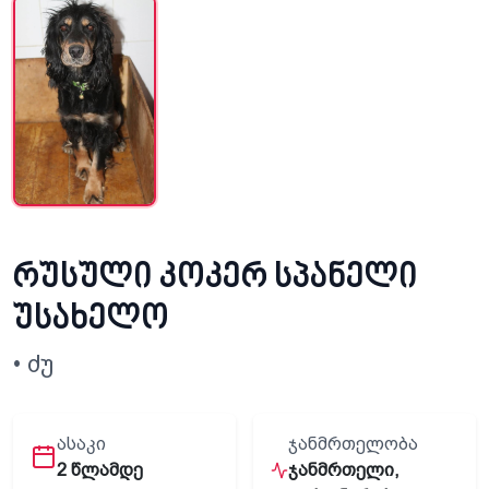
რუსული კოკერ სპანელი
უსახელო
• ძუ
ᲐᲡᲐᲙᲘ
ᲯᲐᲜᲛᲠᲗᲔᲚᲝᲑᲐ
2 წლამდე
ჯანმრთელი,