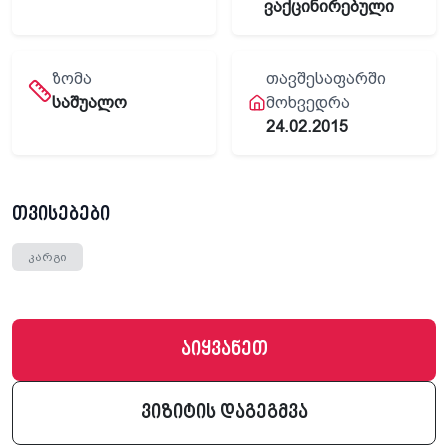
ვაქცინირებული
ᲖᲝᲛᲐ
ᲗᲐᲕᲨᲔᲡᲐᲤᲐᲠᲨᲘ
საშუალო
ᲛᲝᲮᲕᲔᲓᲠᲐ
24.02.2015
თვისებები
კარგი
აიყვანეთ
ვიზიტის დაგეგმვა