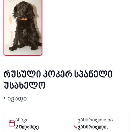
რუსული კოკერ სპანელი
უსახელო
• ხვადი
ᲐᲡᲐᲙᲘ
ᲯᲐᲜᲛᲠᲗᲔᲚᲝᲑᲐ
2 წლამდე
ჯანმრთელი,