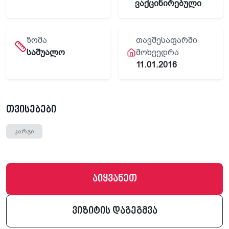
ვაქცინირებული
ᲖᲝᲛᲐ
ᲗᲐᲕᲨᲔᲡᲐᲤᲐᲠᲨᲘ
საშუალო
ᲛᲝᲮᲕᲔᲓᲠᲐ
11.01.2016
თვისებები
კარგი
აიყვანეთ
ვიზიტის დაგეგმვა