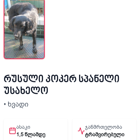
რუსული კოკერ სპანელი
უსახელო
• ხვადი
ᲐᲡᲐᲙᲘ
ᲯᲐᲜᲛᲠᲗᲔᲚᲝᲑᲐ
1,5 წლამდე
ტრამვირებული