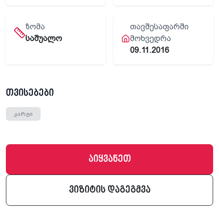
ᲖᲝᲛᲐ
ᲗᲐᲕᲨᲔᲡᲐᲤᲐᲠᲨᲘ
საშუალო
ᲛᲝᲮᲕᲔᲓᲠᲐ
09.11.2016
თვისებები
კარგი
აიყვანეთ
ვიზიტის დაგეგმვა